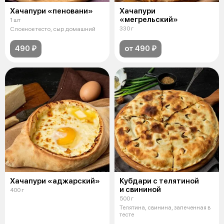
Хачапури «пеновани»
Хачапури
«мегрельский»
1 шт
330 г
Слоеное тесто, сыр домашний
490 ₽
от 490 ₽
Хачапури «аджарский»
Кубдари с телятиной
и свининой
400 г
500 г
Телятина, свинина, запеченная в
тесте