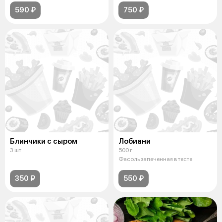
590 ₽
750 ₽
Блинчики с сыром
Лобиани
3 шт
500 г
Фасоль запеченная в тесте
350 ₽
550 ₽