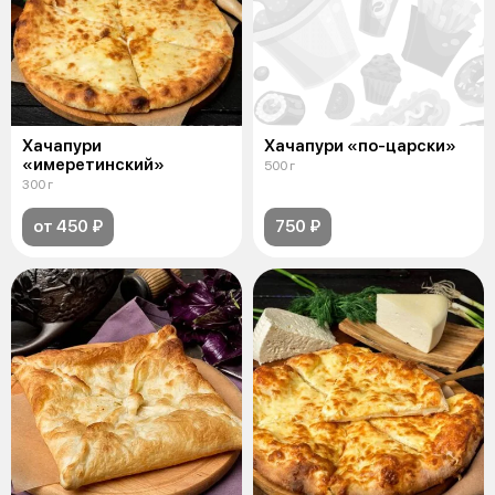
Хачапури
Хачапури «по-царски»
«имеретинский»
500 г
300 г
от 450 ₽
750 ₽