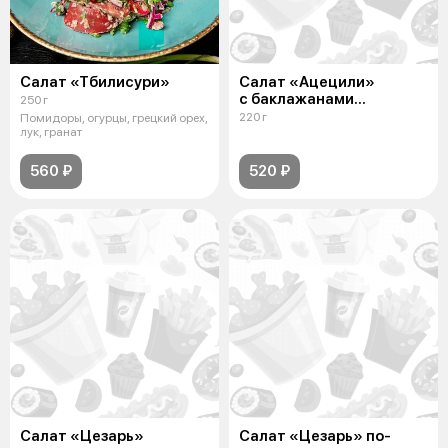
Салат «Тбилисури»
Салат «Ацецили»
с баклажанами
250 г
и куриной грудкой
220 г
Помидоры, огурцы, грецкий орех,
лук, гранат
560 ₽
520 ₽
Салат «Цезарь»
Салат «Цезарь» по-