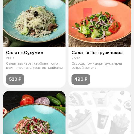
Салат «Сухуми»
Салат «По-грузински»
200 г
250 г
Салат, язык гов., карбонат, сыр,
Огурцы, помидоры, лук, перец
шампиньоны, огурцы св., майонез
острый, зелень
520 ₽
490 ₽