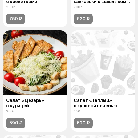
с креветками
кавказски с шашлыком
из курицы
200 г
200 г
750 ₽
620 ₽
Салат «Цезарь»
Салат «Тёплый»
с курицей
с куриной печенью
200 г
250 г
590 ₽
620 ₽