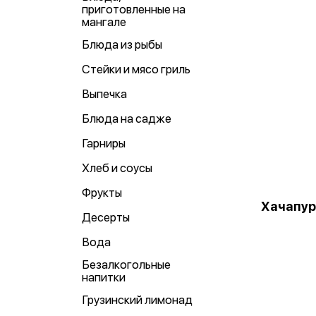
приготовленные на
мангале
Блюда из рыбы
Стейки и мясо гриль
Выпечка
Блюда на садже
Гарниры
Хлеб и соусы
Фрукты
Хачапур
Десерты
Вода
Безалкогольные
напитки
Грузинский лимонад