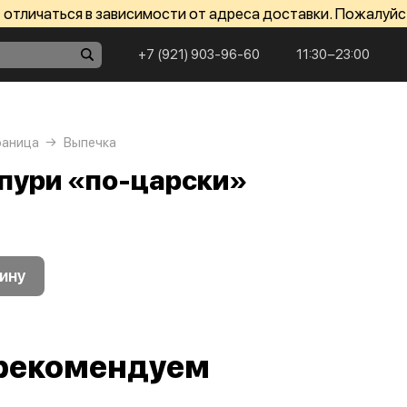
отличаться в зависимости от адреса доставки. Пожалуйс
+7 (921) 903-96-60
11:30−23:00
раница
Выпечка
пури «по-царски»
ину
рекомендуем