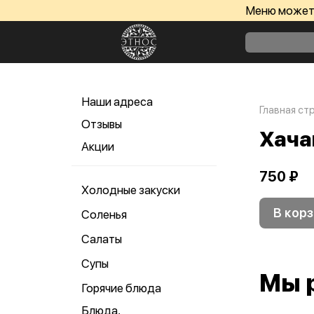
Меню может 
Наши адреса
Главная ст
Отзывы
Хача
Акции
750 ₽
Холодные закуски
В корз
Соленья
Салаты
Супы
Мы 
Горячие блюда
Блюда,