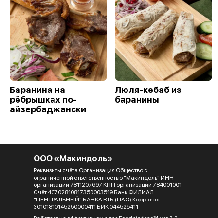
Баранина на
Люля-кебаб из
рёбрышках по-
баранины
айзербаджански
ООО «Макиндоль»
Реквизиты счёта Организация Общество с
ограниченной ответственностью "Макиндоль" ИНН
организации 7811207697 КПП организации 784001001
Счёт 40702810817350003519 Банк ФИЛИАЛ
"ЦЕНТРАЛЬНЫЙ" БАНКА ВТБ (ПАО) Корр. счёт
30101810145250000411 БИК 044525411
Работает на эффективном ядре
Foodpicásso
ver. 3.2