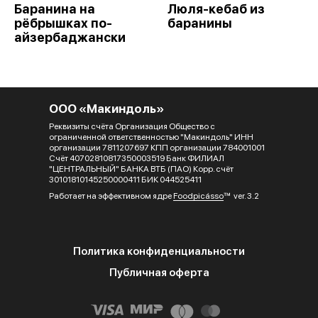
Баранина на
Люля-кебаб из
рёбрышках по-
баранины
айзербаджански
ООО «Макиндоль»
Реквизиты счёта Организация Общество с
ограниченной ответственностью "Макиндоль" ИНН
организации 7811207697 КПП организации 784001001
Счёт 40702810817350003519 Банк ФИЛИАЛ
"ЦЕНТРАЛЬНЫЙ" БАНКА ВТБ (ПАО) Корр. счёт
30101810145250000411 БИК 044525411
Работает на эффективном ядре
Foodpicásso
ver. 3.2
Политика конфиденциальности
Публичная оферта