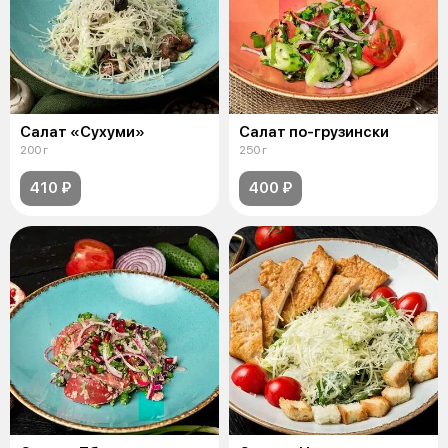
Салат «Сухуми»
Салат по-грузински
200 г
250 г
410 ₽
400 ₽