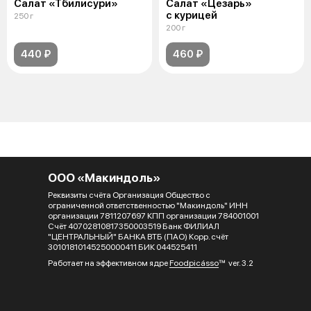
Салат «Тбилисури»
Салат «Цезарь»
с курицей
250 г
200 г
440 ₽
460 ₽
ООО «Макиндоль»
Реквизиты счёта Организация Общество с
ограниченной ответственностью "Макиндоль" ИНН
организации 7811207697 КПП организации 784001001
Счёт 40702810817350003519 Банк ФИЛИАЛ
"ЦЕНТРАЛЬНЫЙ" БАНКА ВТБ (ПАО) Корр. счёт
30101810145250000411 БИК 044525411
Работает на эффективном ядре
Foodpicásso
ver. 3.2