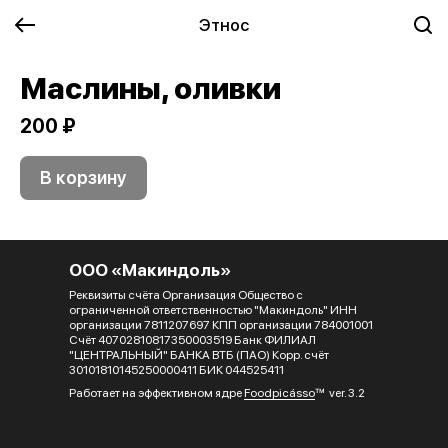
Этнос
Маслины, оливки
200 ₽
В корзину
ООО «Макиндоль»
Реквизиты счёта Организация Общество с
ограниченной ответственностью "Макиндоль" ИНН
организации 7811207697 КПП организации 784001001
Счёт 40702810817350003519 Банк ФИЛИАЛ
"ЦЕНТРАЛЬНЫЙ" БАНКА ВТБ (ПАО) Корр. счёт
30101810145250000411 БИК 044525411
Работает на эффективном ядре
Foodpicásso
ver. 3.2