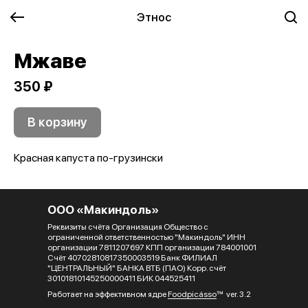
Этнос
Мжаве
350 ₽
В корзину
Красная капуста по-грузински
ООО «Макиндоль»
Реквизиты счёта Организация Общество с
ограниченной ответственностью "Макиндоль" ИНН
организации 7811207697 КПП организации 784001001
Счёт 40702810817350003519 Банк ФИЛИАЛ
"ЦЕНТРАЛЬНЫЙ" БАНКА ВТБ (ПАО) Корр. счёт
30101810145250000411 БИК 044525411
Работает на эффективном ядре
Foodpicásso
ver. 3.2