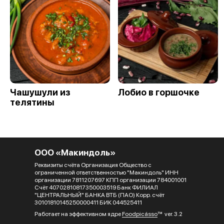
Чашушули из
Лобио в горшочке
телятины
ООО «Макиндоль»
Реквизиты счёта Организация Общество с
ограниченной ответственностью "Макиндоль" ИНН
организации 7811207697 КПП организации 784001001
Счёт 40702810817350003519 Банк ФИЛИАЛ
"ЦЕНТРАЛЬНЫЙ" БАНКА ВТБ (ПАО) Корр. счёт
30101810145250000411 БИК 044525411
Работает на эффективном ядре
Foodpicásso
ver. 3.2