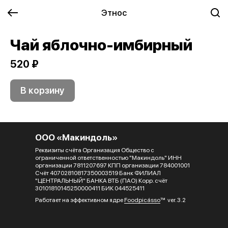
Этнос
Чай яблочно-имбирный
520 ₽
В корзину
ООО «Макиндоль»
Реквизиты счёта Организация Общество с
ограниченной ответственностью "Макиндоль" ИНН
организации 7811207697 КПП организации 784001001
Счёт 40702810817350003519 Банк ФИЛИАЛ
"ЦЕНТРАЛЬНЫЙ" БАНКА ВТБ (ПАО) Корр. счёт
30101810145250000411 БИК 044525411
Работает на эффективном ядре
Foodpicásso
ver. 3.2