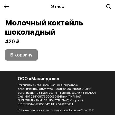
Этнос
Молочный коктейль
шоколадный
420 ₽
В корзину
ООО «Макиндоль»
Реквизиты счёта Организация Общество с
ограниченной ответственностью "Макиндоль" ИНН
организации 7811207697 КПП организации 784001001
Счёт 40702810817350003519 Банк ФИЛИАЛ
"ЦЕНТРАЛЬНЫЙ" БАНКА ВТБ (ПАО) Корр. счёт
30101810145250000411 БИК 044525411
Работает на эффективном ядре
Foodpicásso
ver. 3.2