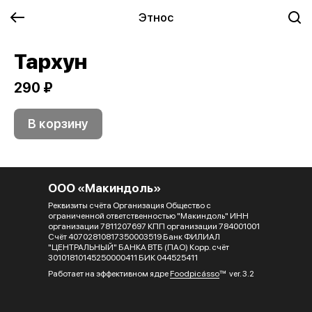
Этнос
Тархун
290 ₽
В корзину
ООО «Макиндоль»
Реквизиты счёта Организация Общество с
ограниченной ответственностью "Макиндоль" ИНН
организации 7811207697 КПП организации 784001001
Счёт 40702810817350003519 Банк ФИЛИАЛ
"ЦЕНТРАЛЬНЫЙ" БАНКА ВТБ (ПАО) Корр. счёт
30101810145250000411 БИК 044525411
Работает на эффективном ядре
Foodpicásso
ver. 3.2